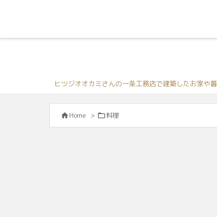
ヒツジオオカミさんの一条工務店で建築したお家や暮
Home
>
料理

