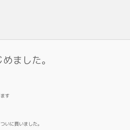
じめました。
います
、ついに買いました。