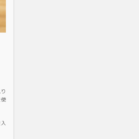
入り
を使
を入