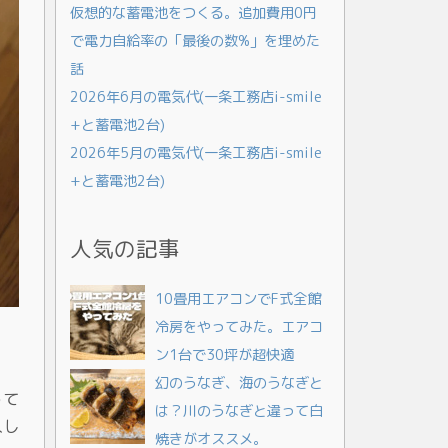
仮想的な蓄電池をつくる。追加費用0円
で電力自給率の「最後の数%」を埋めた
話
2026年6月の電気代(一条工務店i-smile
+と蓄電池2台)
2026年5月の電気代(一条工務店i-smile
+と蓄電池2台)
人気の記事
10畳用エアコンでF式全館
冷房をやってみた。エアコ
ン1台で30坪が超快適
幻のうなぎ、海のうなぎと
って
は？川のうなぎと違って白
入し
焼きがオススメ。