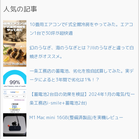
人気の記事
10畳用エアコンでF式全館冷房をやってみた。エアコ
ン1台で30坪が超快適
幻のうなぎ、海のうなぎとは？川のうなぎと違って白
焼きがオススメ。
一条工務店の蓄電池、劣化を独自試算してみた。実デ
ータによると3年間で劣化は1%！？
【蓄電池2台目の効果を検証】2024年1月の電気代(一
条工務店i-smile+蓄電池2台)
M1 Mac mini 16GB(整備済製品)を実機レビュー