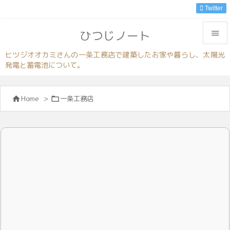
Twitter
ひつじノート


ヒツジオオカミさんの一条工務店で建築したお家や暮らし、太陽光
発電と蓄電池について。
メニュ

サイド
Home
>
一条工務店



前へ

次へ

検索